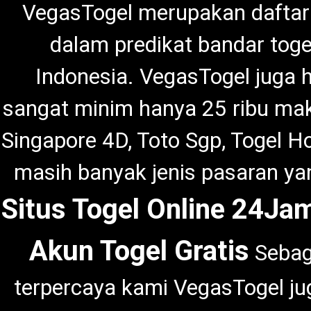
VegasTogel merupakan daftar 
dalam predikat bandar togel
Indonesia. VegasTogel juga
sangat minim hanya 25 ribu ma
Singapore 4D, Toto Sgp, Togel H
masih banyak jenis pasaran ya
Situs Togel Online 24Ja
Akun Togel Gratis
Sebaga
terpercaya kami VegasTogel jug