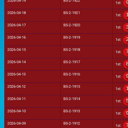
2026-04-19
BS-2-1922
1st:
2026-04-18
BS-2-1921
1st:
2026-04-17
BS-2-1920
1st:
2026-04-16
BS-2-1919
1st:
2026-04-15
BS-2-1918
1st:
2026-04-14
BS-2-1917
1st:
2026-04-13
BS-2-1916
1st:
2026-04-12
BS-2-1915
1st:
2026-04-11
BS-2-1914
1st:
2026-04-10
BS-2-1913
1st:
2026-04-09
BS-2-1912
1st: