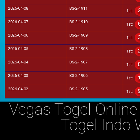
2026-04-08
BS-2-1911
1st:
2026-04-07
BS-2-1910
1st:
2026-04-06
BS-2-1909
1st:
2026-04-05
BS-2-1908
1st:
2026-04-04
BS-2-1907
1st:
2026-04-03
BS-2-1906
1st:
2026-04-02
BS-2-1905
1st:
Vegas Togel Online
Togel Indo