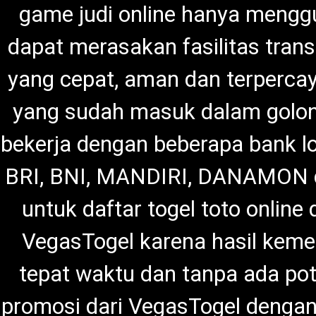
game judi online hanya menggu
dapat merasakan fasilitas trans
yang cepat, aman dan terpercay
yang sudah masuk dalam golong
bekerja dengan beberapa bank lo
BRI, BNI, MANDIRI, DANAMON 
untuk daftar togel toto online
VegasTogel karena hasil keme
tepat waktu dan tanpa ada pot
promosi dari VegasTogel dengan 