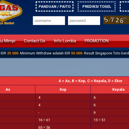
PANDUAN / PAITO
PREDIKSI TOGEL
ku Mimpi
Contact Us
Info Lomba
PROMOTION
DR
25.000
. Minimum Withdraw adalah IDR
50.000
. Result Singapore Toto berda
A = As, B = Kop, C = Kepala, D = Ekor
As
Kop
Kepala
4
6
4
6
-
6
16 = 61
15 = 51
65 = 56