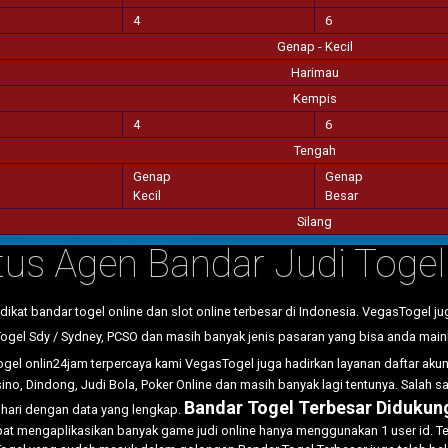
4
6
Genap - Kecil
Harimau
Kempis
4
6
Tengah
Genap
Genap
Kecil
Besar
Silang
itus Agen Bandar Judi Toge
ikat bandar togel online dan slot online terbesar di Indonesia. VegasTogel 
gel Sdy / Sydney, PCSO dan masih banyak jenis pasaran yang bisa anda main
togel onlin24jam terpercaya kami VegasTogel juga hadirkan layanan daftar aku
asino, Dindong, Judi Bola, Poker Online dan masih banyak lagi tentunya. Salah
Bandar Togel Terbesar Didukung
 hari dengan data yang lengkap.
t mengaplikasikan banyak game judi online hanya menggunakan 1 user id. Ten