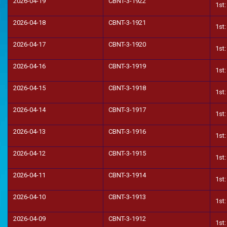
2026-04-19
CBNT-3-1922
1st
2026-04-18
CBNT-3-1921
1st
2026-04-17
CBNT-3-1920
1st
2026-04-16
CBNT-3-1919
1st
2026-04-15
CBNT-3-1918
1st
2026-04-14
CBNT-3-1917
1st
2026-04-13
CBNT-3-1916
1st
2026-04-12
CBNT-3-1915
1st
2026-04-11
CBNT-3-1914
1st
2026-04-10
CBNT-3-1913
1st
2026-04-09
CBNT-3-1912
1st