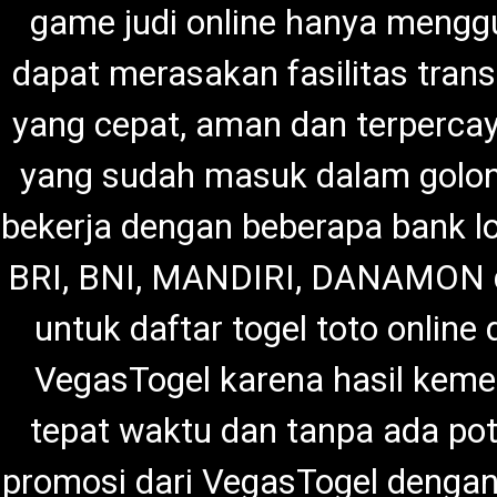
game judi online hanya menggu
dapat merasakan fasilitas trans
yang cepat, aman dan terpercay
yang sudah masuk dalam golong
bekerja dengan beberapa bank lo
BRI, BNI, MANDIRI, DANAMON 
untuk daftar togel toto online
VegasTogel karena hasil keme
tepat waktu dan tanpa ada pot
promosi dari VegasTogel dengan 