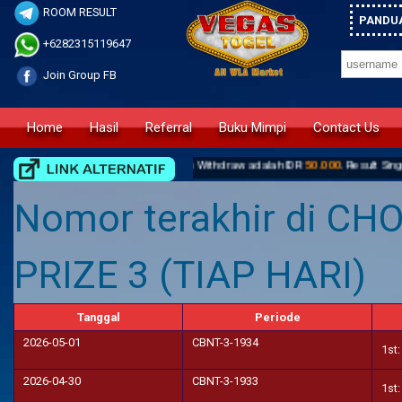
ROOM RESULT
PANDUA
+6282315119647
Join Group FB
Home
Hasil
Referral
Buku Mimpi
Contact Us
sit adalah IDR
25.000
. Minimum Withdraw adalah IDR
50.000
. Result Singapo
Nomor terakhir di C
PRIZE 3 (TIAP HARI)
Tanggal
Periode
2026-05-01
CBNT-3-1934
1st
2026-04-30
CBNT-3-1933
1st