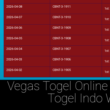
2026-04-08
CBNT-3-1911
1st
2026-04-07
CBNT-3-1910
1st
2026-04-06
CBNT-3-1909
1st
2026-04-05
CBNT-3-1908
1st
2026-04-04
CBNT-3-1907
1st
2026-04-03
CBNT-3-1906
1st
2026-04-02
CBNT-3-1905
1st
Vegas Togel Online
Togel Indo