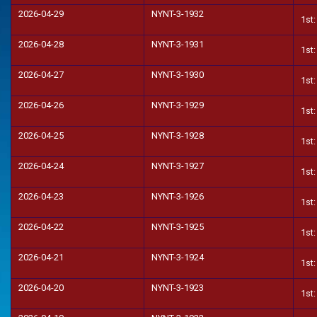
2026-04-29
NYNT-3-1932
1st
2026-04-28
NYNT-3-1931
1st
2026-04-27
NYNT-3-1930
1st
2026-04-26
NYNT-3-1929
1st
2026-04-25
NYNT-3-1928
1st
2026-04-24
NYNT-3-1927
1st
2026-04-23
NYNT-3-1926
1st
2026-04-22
NYNT-3-1925
1st
2026-04-21
NYNT-3-1924
1st
2026-04-20
NYNT-3-1923
1st