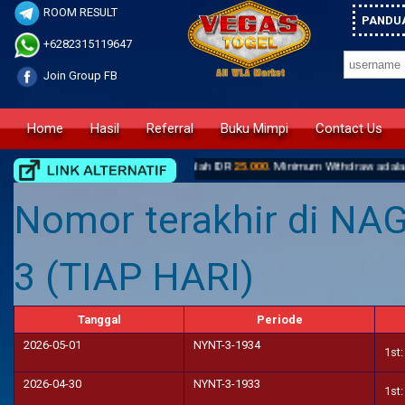
ROOM RESULT
PANDUA
+6282315119647
Join Group FB
Home
Hasil
Referral
Buku Mimpi
Contact Us
asTogel, Minimum Deposit adalah IDR
25.000
. Minimum Withdraw adalah IDR
Nomor terakhir di N
3 (TIAP HARI)
Tanggal
Periode
2026-05-01
NYNT-3-1934
1st
2026-04-30
NYNT-3-1933
1st