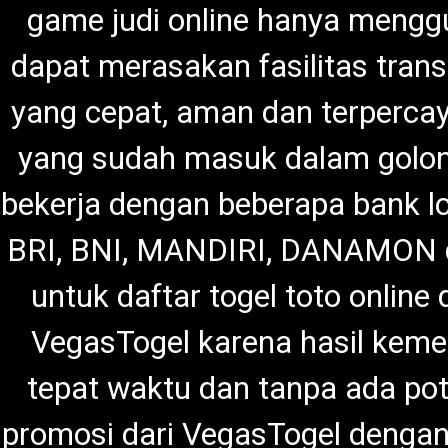
game judi online hanya menggu
dapat merasakan fasilitas trans
yang cepat, aman dan terpercay
yang sudah masuk dalam golong
bekerja dengan beberapa bank lo
BRI, BNI, MANDIRI, DANAMON 
untuk daftar togel toto online
VegasTogel karena hasil keme
tepat waktu dan tanpa ada pot
promosi dari VegasTogel dengan 