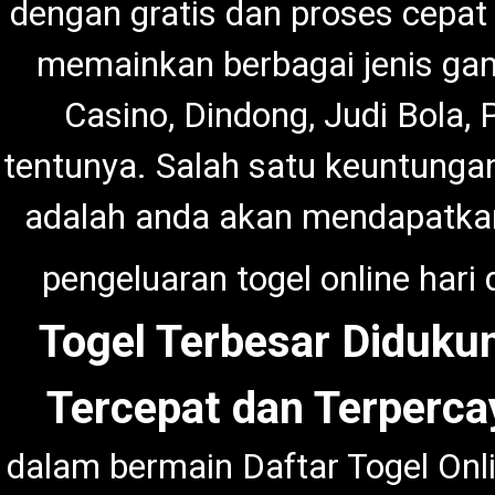
dengan gratis dan proses cepat
memainkan berbagai jenis game 
Casino, Dindong, Judi Bola,
tentunya. Salah satu keuntungan
adalah anda akan mendapatkan 
pengeluaran togel online hari
Togel Terbesar Didukun
Tercepat dan Terperca
dalam bermain Daftar Togel Onl