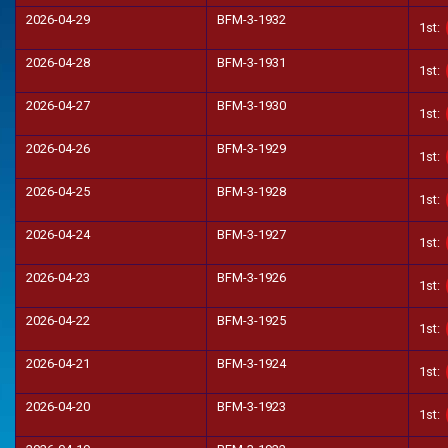
2026-04-29
BFM-3-1932
1st:
2026-04-28
BFM-3-1931
1st:
2026-04-27
BFM-3-1930
1st:
2026-04-26
BFM-3-1929
1st:
2026-04-25
BFM-3-1928
1st:
2026-04-24
BFM-3-1927
1st:
2026-04-23
BFM-3-1926
1st:
2026-04-22
BFM-3-1925
1st:
2026-04-21
BFM-3-1924
1st:
2026-04-20
BFM-3-1923
1st: