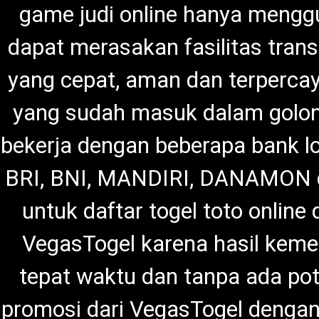
game judi online hanya menggu
dapat merasakan fasilitas trans
yang cepat, aman dan terpercay
yang sudah masuk dalam golong
bekerja dengan beberapa bank lo
BRI, BNI, MANDIRI, DANAMON 
untuk daftar togel toto online
VegasTogel karena hasil keme
tepat waktu dan tanpa ada pot
promosi dari VegasTogel dengan 