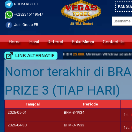
ROOM RESULT
PANDUA
+6282315119647
Join Group FB
Home
Hasil
Referral
Buku Mimpi
Contact Us
sTogel, Minimum Deposit adalah IDR
25.000
. Minimum Withdraw adalah IDR
5
Nomor terakhir di 
PRIZE 3 (TIAP HARI)
Tanggal
Periode
2026-05-01
BFM-3-1934
1st:
2026-04-30
BFM-3-1933
1st: