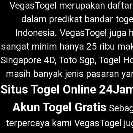
VegasTogel merupakan daftar 
dalam predikat bandar togel
Indonesia. VegasTogel juga
sangat minim hanya 25 ribu ma
Singapore 4D, Toto Sgp, Togel H
masih banyak jenis pasaran ya
Situs Togel Online 24Ja
Akun Togel Gratis
Sebaga
terpercaya kami VegasTogel jug