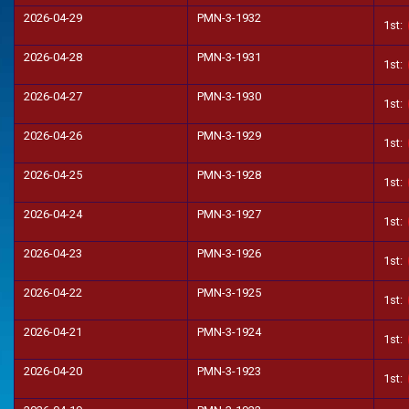
2026-04-29
PMN-3-1932
1st:
2026-04-28
PMN-3-1931
1st:
2026-04-27
PMN-3-1930
1st:
2026-04-26
PMN-3-1929
1st:
2026-04-25
PMN-3-1928
1st:
2026-04-24
PMN-3-1927
1st:
2026-04-23
PMN-3-1926
1st:
2026-04-22
PMN-3-1925
1st:
2026-04-21
PMN-3-1924
1st:
2026-04-20
PMN-3-1923
1st: