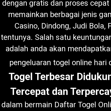
dengan gratis dan proses cepat
memainkan berbagai jenis game 
Casino, Dindong, Judi Bola,
tentunya. Salah satu keuntungan
adalah anda akan mendapatkan 
pengeluaran togel online hari
Togel Terbesar Didukun
Tercepat dan Terperca
dalam bermain Daftar Togel Onl