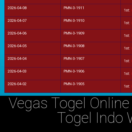
2026-04-08
PMN-3-1911
1st:
2026-04-07
PMN-3-1910
1st:
2026-04-06
PMN-3-1909
1st:
2026-04-05
PMN-3-1908
1st:
2026-04-04
PMN-3-1907
1st:
2026-04-03
PMN-3-1906
1st:
2026-04-02
PMN-3-1905
1st:
Vegas Togel Online
Togel Indo