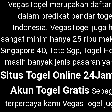
VegasTogel merupakan daftar 
dalam predikat bandar togel
Indonesia. VegasTogel juga
sangat minim hanya 25 ribu ma
Singapore 4D, Toto Sgp, Togel H
masih banyak jenis pasaran ya
Situs Togel Online 24Ja
Akun Togel Gratis
Sebaga
terpercaya kami VegasTogel jug