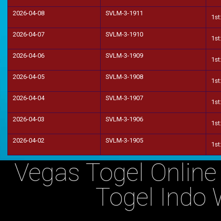
2026-04-08
SVLM-3-1911
1st
2026-04-07
SVLM-3-1910
1st
2026-04-06
SVLM-3-1909
1st
2026-04-05
SVLM-3-1908
1st
2026-04-04
SVLM-3-1907
1st
2026-04-03
SVLM-3-1906
1st
2026-04-02
SVLM-3-1905
1st
Vegas Togel Online
Togel Indo