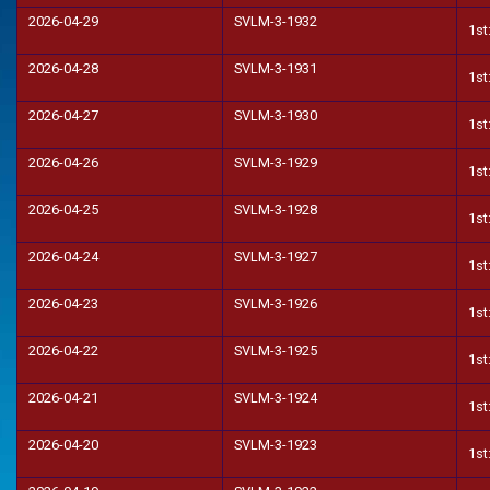
2026-04-29
SVLM-3-1932
1st
2026-04-28
SVLM-3-1931
1st
2026-04-27
SVLM-3-1930
1st
2026-04-26
SVLM-3-1929
1st
2026-04-25
SVLM-3-1928
1st
2026-04-24
SVLM-3-1927
1st
2026-04-23
SVLM-3-1926
1st
2026-04-22
SVLM-3-1925
1st
2026-04-21
SVLM-3-1924
1st
2026-04-20
SVLM-3-1923
1st