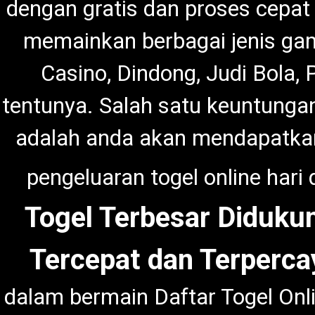
dengan gratis dan proses cepat
memainkan berbagai jenis game 
Casino, Dindong, Judi Bola,
tentunya. Salah satu keuntungan
adalah anda akan mendapatkan 
pengeluaran togel online hari
Togel Terbesar Didukun
Tercepat dan Terperca
dalam bermain Daftar Togel Onl