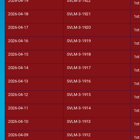
2026-04-19
SVLM-3-1922
1st
2026-04-18
SVLM-3-1921
1st
2026-04-17
SVLM-3-1920
1st
2026-04-16
SVLM-3-1919
1st
2026-04-15
SVLM-3-1918
1st
2026-04-14
SVLM-3-1917
1st
2026-04-13
SVLM-3-1916
1st
2026-04-12
SVLM-3-1915
1st
2026-04-11
SVLM-3-1914
1st
2026-04-10
SVLM-3-1913
1st
2026-04-09
SVLM-3-1912
1st