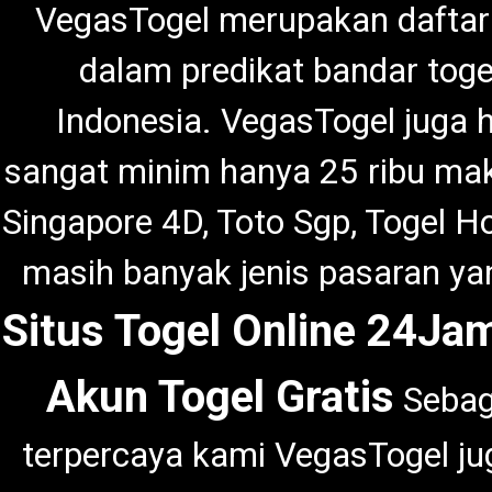
VegasTogel merupakan daftar 
dalam predikat bandar togel
Indonesia. VegasTogel juga
sangat minim hanya 25 ribu ma
Singapore 4D, Toto Sgp, Togel H
masih banyak jenis pasaran ya
Situs Togel Online 24Ja
Akun Togel Gratis
Sebaga
terpercaya kami VegasTogel jug