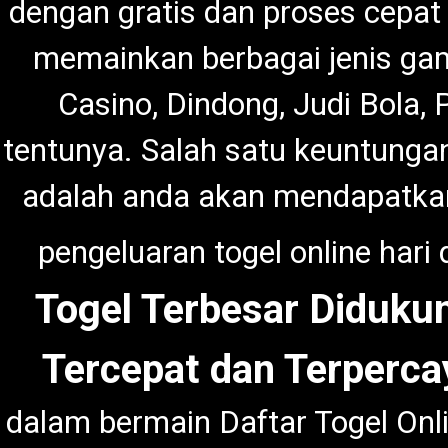
dengan gratis dan proses cepat
memainkan berbagai jenis game 
Casino, Dindong, Judi Bola,
tentunya. Salah satu keuntungan
adalah anda akan mendapatkan 
pengeluaran togel online hari
Togel Terbesar Didukun
Tercepat dan Terperca
dalam bermain Daftar Togel Onl