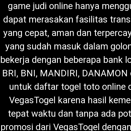
game judi online hanya menggu
dapat merasakan fasilitas trans
yang cepat, aman dan terpercay
yang sudah masuk dalam golong
bekerja dengan beberapa bank lo
BRI, BNI, MANDIRI, DANAMON 
untuk daftar togel toto online
VegasTogel karena hasil keme
tepat waktu dan tanpa ada pot
promosi dari VegasTogel dengan 