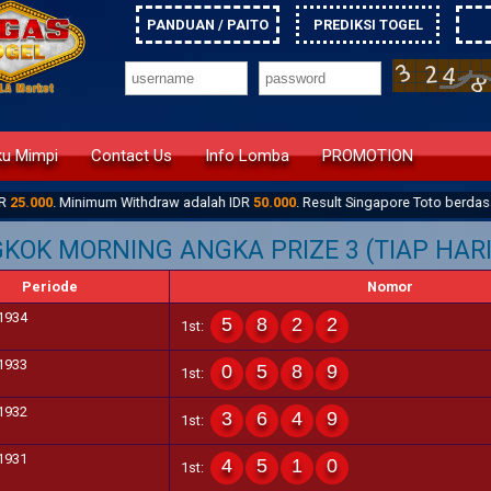
PANDUAN / PAITO
PREDIKSI TOGEL
ku Mimpi
Contact Us
Info Lomba
PROMOTION
.000
. Minimum Withdraw adalah IDR
50.000
. Result Singapore Toto berdasarka
NGKOK MORNING ANGKA PRIZE 3 (TIAP HARI
Periode
Nomor
1934
5
8
2
2
1st:
1933
0
5
8
9
1st:
1932
3
6
4
9
1st:
1931
4
5
1
0
1st: