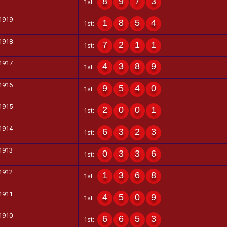
8
9
7
3
1st:
1919
1
8
5
4
1st:
1918
7
2
1
1
1st:
1917
4
3
8
9
1st:
1916
9
5
4
0
1st:
1915
2
0
0
1
1st:
1914
6
3
2
3
1st:
1913
0
3
3
6
1st:
1912
1
3
6
8
1st:
1911
4
5
0
9
1st:
1910
6
6
5
3
1st: