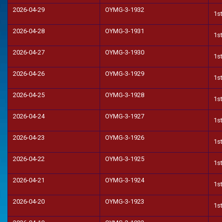
2026-04-29
OYMG-3-1932
1s
2026-04-28
OYMG-3-1931
1s
2026-04-27
OYMG-3-1930
1s
2026-04-26
OYMG-3-1929
1s
2026-04-25
OYMG-3-1928
1s
2026-04-24
OYMG-3-1927
1s
2026-04-23
OYMG-3-1926
1s
2026-04-22
OYMG-3-1925
1s
2026-04-21
OYMG-3-1924
1s
2026-04-20
OYMG-3-1923
1s