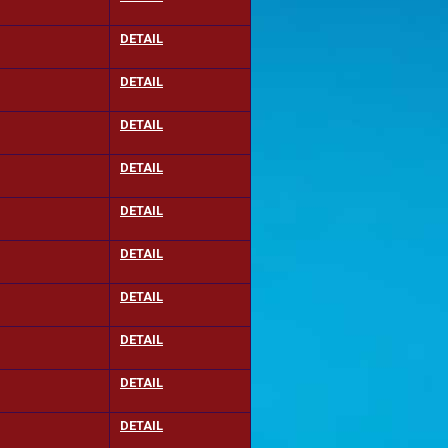
DETAIL
DETAIL
DETAIL
DETAIL
DETAIL
DETAIL
DETAIL
DETAIL
DETAIL
DETAIL