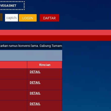
VEGASNET
LOGIN
DAFTAR
an rumus konversi lama. Gabung Turnamen Slot Gajian Heboh EKSKLUSIF dan ray
Rincian
DETAIL
DETAIL
DETAIL
DETAIL