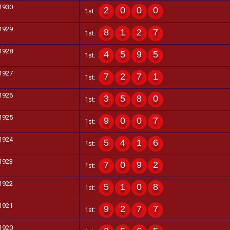
1930
2
0
0
0
1st:
1929
8
1
2
7
1st:
1928
4
5
9
5
1st:
1927
7
2
7
1
1st:
1926
3
5
8
0
1st:
1925
9
0
0
7
1st:
1924
5
4
1
6
1st:
1923
7
0
9
2
1st:
1922
5
1
0
8
1st:
1921
9
2
7
7
1st:
1920