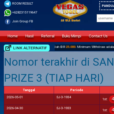
ROOM RESULT
PANDUA
+6282315119647
Join Group FB
Home
Hasil
Referral
Buku Mimpi
Contact Us
asTogel, Minimum Deposit adalah IDR
25.000
. Minimum Withdraw adalah IDR
Nomor terakhir di 
PRIZE 3 (TIAP HARI)
Tanggal
Periode
2026-05-01
SJ-3-1934
1st:
2026-04-30
SJ-3-1933
1st: