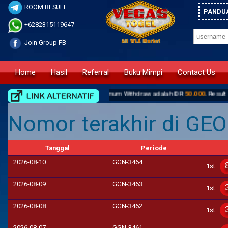
ROOM RESULT
PANDUA
+6282315119647
Join Group FB
Home
Hasil
Referral
Buku Mimpi
Contact Us
eposit adalah IDR
25.000
. Minimum Withdraw adalah IDR
50.000
. Result Sin
Nomor terakhir di GEO
Tanggal
Periode
2026-08-10
GGN-3464
1st:
2026-08-09
GGN-3463
1st:
2026-08-08
GGN-3462
1st:
2026-08-07
GGN-3461