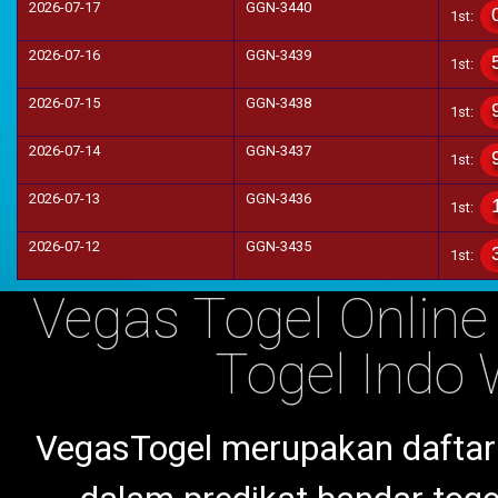
2026-07-17
GGN-3440
1st:
2026-07-16
GGN-3439
1st:
2026-07-15
GGN-3438
1st:
2026-07-14
GGN-3437
1st:
2026-07-13
GGN-3436
1st:
2026-07-12
GGN-3435
1st:
Vegas Togel Online
Togel Indo
VegasTogel merupakan daftar 