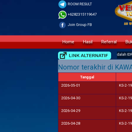
ROOM RESULT
+6282315119647
Join Group FB
Home
Hasil
Referral
Bu
Dear Member VegasTogel, Minimum Deposit adalah IDR
25.
Nomor terakhir di KAW
Tanggal
2026-05-01
KS-2-1
2026-04-30
KS-2-1
2026-04-29
KS-2-1
2026-04-28
KS-2-1