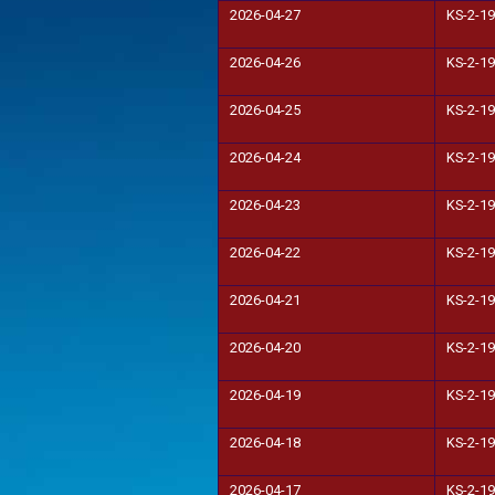
2026-04-27
KS-2-1
2026-04-26
KS-2-1
2026-04-25
KS-2-1
2026-04-24
KS-2-1
2026-04-23
KS-2-1
2026-04-22
KS-2-1
2026-04-21
KS-2-1
2026-04-20
KS-2-1
2026-04-19
KS-2-1
2026-04-18
KS-2-1
2026-04-17
KS-2-1