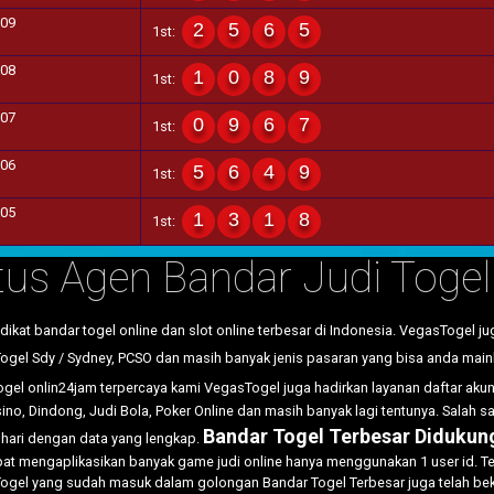
909
2
5
6
5
1st:
908
1
0
8
9
1st:
907
0
9
6
7
1st:
906
5
6
4
9
1st:
905
1
3
1
8
1st:
itus Agen Bandar Judi Toge
ikat bandar togel online dan slot online terbesar di Indonesia. VegasTogel 
gel Sdy / Sydney, PCSO dan masih banyak jenis pasaran yang bisa anda main
togel onlin24jam terpercaya kami VegasTogel juga hadirkan layanan daftar aku
asino, Dindong, Judi Bola, Poker Online dan masih banyak lagi tentunya. Salah
Bandar Togel Terbesar Didukung
 hari dengan data yang lengkap.
t mengaplikasikan banyak game judi online hanya menggunakan 1 user id. Ten
Togel yang sudah masuk dalam golongan Bandar Togel Terbesar juga telah beker