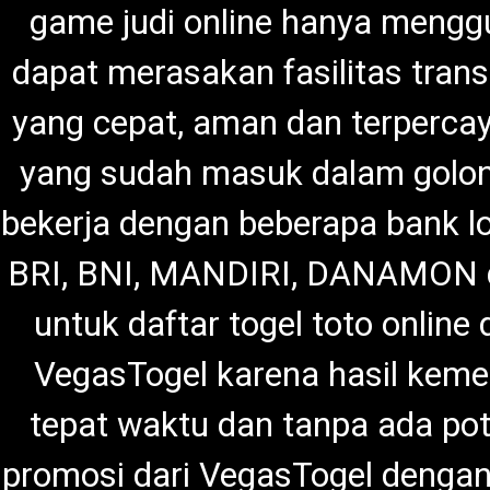
game judi online hanya menggu
dapat merasakan fasilitas trans
yang cepat, aman dan terpercay
yang sudah masuk dalam golong
bekerja dengan beberapa bank lo
BRI, BNI, MANDIRI, DANAMON 
untuk daftar togel toto online
VegasTogel karena hasil keme
tepat waktu dan tanpa ada pot
promosi dari VegasTogel dengan 