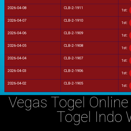
2026-04-08
CLB-2-1911
1st:
2026-04-07
CLB-2-1910
1st:
2026-04-06
CLB-2-1909
1st:
2026-04-05
CLB-2-1908
1st:
2026-04-04
CLB-2-1907
1st:
2026-04-03
CLB-2-1906
1st:
2026-04-02
CLB-2-1905
1st:
Vegas Togel Online
Togel Indo