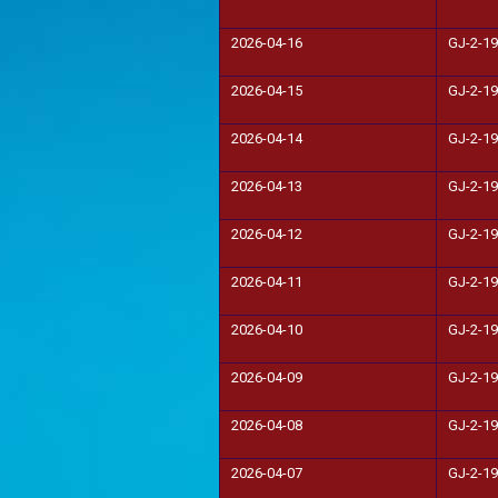
2026-04-16
GJ-2-1
2026-04-15
GJ-2-1
2026-04-14
GJ-2-1
2026-04-13
GJ-2-1
2026-04-12
GJ-2-1
2026-04-11
GJ-2-1
2026-04-10
GJ-2-1
2026-04-09
GJ-2-1
2026-04-08
GJ-2-1
2026-04-07
GJ-2-1