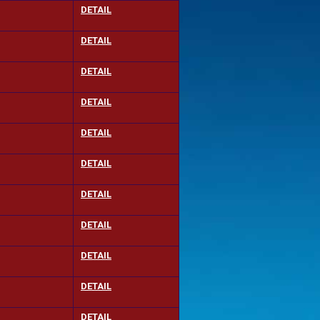
DETAIL
DETAIL
DETAIL
DETAIL
DETAIL
DETAIL
DETAIL
DETAIL
DETAIL
DETAIL
DETAIL