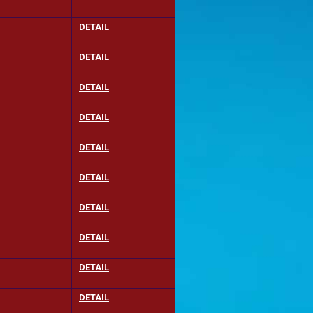
DETAIL
DETAIL
DETAIL
DETAIL
DETAIL
DETAIL
DETAIL
DETAIL
DETAIL
DETAIL