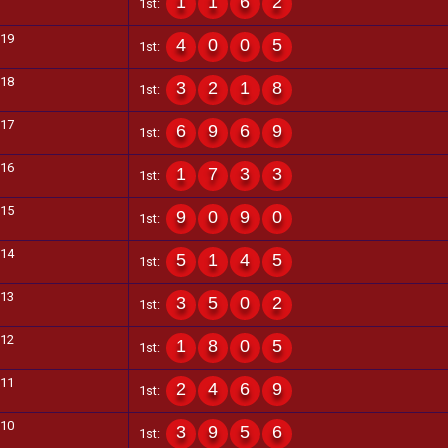
1
1
6
2
1st:
919
4
0
0
5
1st:
918
3
2
1
8
1st:
917
6
9
6
9
1st:
916
1
7
3
3
1st:
915
9
0
9
0
1st:
914
5
1
4
5
1st:
913
3
5
0
2
1st:
912
1
8
0
5
1st:
911
2
4
6
9
1st:
910
3
9
5
6
1st: