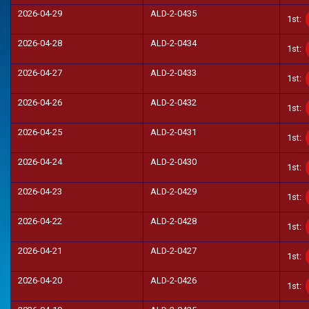
2026-04-29
ALD-2-0435
1st:
2026-04-28
ALD-2-0434
1st:
2026-04-27
ALD-2-0433
1st:
2026-04-26
ALD-2-0432
1st:
2026-04-25
ALD-2-0431
1st:
2026-04-24
ALD-2-0430
1st:
2026-04-23
ALD-2-0429
1st:
2026-04-22
ALD-2-0428
1st:
2026-04-21
ALD-2-0427
1st:
2026-04-20
ALD-2-0426
1st: