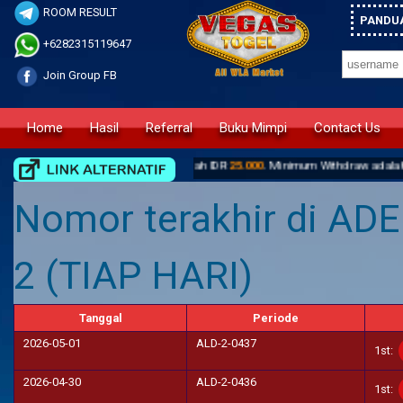
ROOM RESULT
PANDUA
+6282315119647
Join Group FB
Home
Hasil
Referral
Buku Mimpi
Contact Us
asTogel, Minimum Deposit adalah IDR
25.000
. Minimum Withdraw adalah IDR
Nomor terakhir di A
2 (TIAP HARI)
Tanggal
Periode
2026-05-01
ALD-2-0437
1st:
2026-04-30
ALD-2-0436
1st: