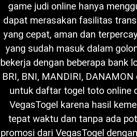
game judi online hanya menggu
dapat merasakan fasilitas trans
yang cepat, aman dan terpercay
yang sudah masuk dalam golong
bekerja dengan beberapa bank lo
BRI, BNI, MANDIRI, DANAMON 
untuk daftar togel toto online
VegasTogel karena hasil keme
tepat waktu dan tanpa ada pot
promosi dari VegasTogel dengan 