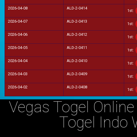
2026-04-08
ALD-2-0414
1st:
2026-04-07
ALD-2-0413
1st:
2026-04-06
ALD-2-0412
1st:
2026-04-05
ALD-2-0411
1st:
2026-04-04
ALD-2-0410
1st:
2026-04-03
ALD-2-0409
1st:
2026-04-02
ALD-2-0408
1st:
Vegas Togel Online
Togel Indo