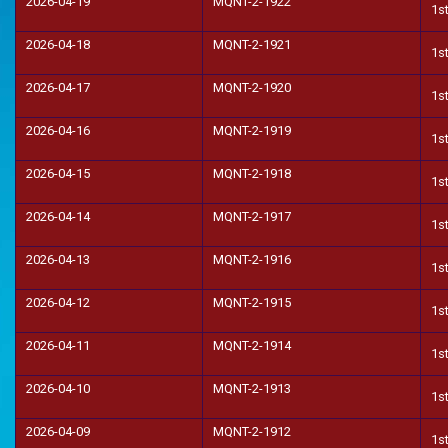
2026-04-19
MQNT-2-1922
1s
2026-04-18
MQNT-2-1921
1s
2026-04-17
MQNT-2-1920
1s
2026-04-16
MQNT-2-1919
1s
2026-04-15
MQNT-2-1918
1s
2026-04-14
MQNT-2-1917
1s
2026-04-13
MQNT-2-1916
1s
2026-04-12
MQNT-2-1915
1s
2026-04-11
MQNT-2-1914
1s
2026-04-10
MQNT-2-1913
1s
2026-04-09
MQNT-2-1912
1s