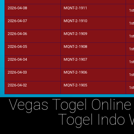
2026-04-08
MQNT-2-1911
1s
2026-04-07
MQNT-2-1910
1s
2026-04-06
MQNT-2-1909
1s
2026-04-05
MQNT-2-1908
1s
2026-04-04
MQNT-2-1907
1s
2026-04-03
MQNT-2-1906
1s
2026-04-02
MQNT-2-1905
1s
Vegas Togel Online
Togel Indo