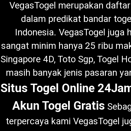
VegasTogel merupakan daftar 
dalam predikat bandar togel
Indonesia. VegasTogel juga
sangat minim hanya 25 ribu ma
Singapore 4D, Toto Sgp, Togel H
masih banyak jenis pasaran ya
Situs Togel Online 24Ja
Akun Togel Gratis
Sebaga
terpercaya kami VegasTogel jug