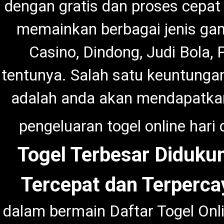
dengan gratis dan proses cepat
memainkan berbagai jenis game 
Casino, Dindong, Judi Bola,
tentunya. Salah satu keuntungan
adalah anda akan mendapatkan 
pengeluaran togel online hari
Togel Terbesar Didukun
Tercepat dan Terperca
dalam bermain Daftar Togel Onl