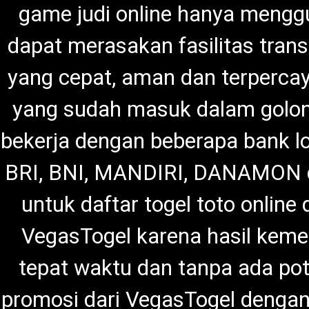
game judi online hanya menggu
dapat merasakan fasilitas trans
yang cepat, aman dan terpercay
yang sudah masuk dalam golong
bekerja dengan beberapa bank lo
BRI, BNI, MANDIRI, DANAMON 
untuk daftar togel toto online
VegasTogel karena hasil keme
tepat waktu dan tanpa ada pot
promosi dari VegasTogel dengan 