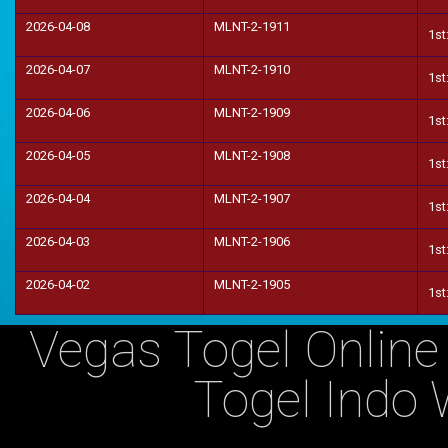
2026-04-08
MLNT-2-1911
1st
2026-04-07
MLNT-2-1910
1st
2026-04-06
MLNT-2-1909
1st
2026-04-05
MLNT-2-1908
1st
2026-04-04
MLNT-2-1907
1st
2026-04-03
MLNT-2-1906
1st
2026-04-02
MLNT-2-1905
1st
Vegas Togel Online
Togel Indo