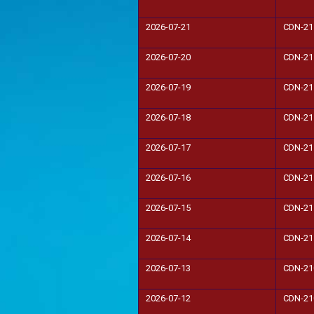
2026-07-21
CDN-21
2026-07-20
CDN-21
2026-07-19
CDN-21
2026-07-18
CDN-21
2026-07-17
CDN-21
2026-07-16
CDN-21
2026-07-15
CDN-21
2026-07-14
CDN-21
2026-07-13
CDN-21
2026-07-12
CDN-21