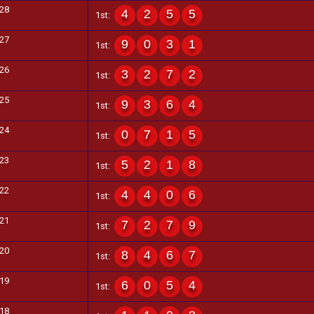
28
4
2
5
5
1st:
27
9
0
3
1
1st:
26
3
2
7
2
1st:
25
9
3
6
4
1st:
24
0
7
1
5
1st:
23
5
2
1
8
1st:
22
4
4
0
6
1st:
21
7
2
7
9
1st:
20
8
4
6
7
1st:
19
6
0
5
4
1st:
18