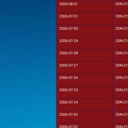
2026-08-01
CDN-21
2026-07-31
CDN-21
2026-07-30
CDN-21
2026-07-29
CDN-21
2026-07-28
CDN-21
2026-07-27
CDN-21
2026-07-26
CDN-21
2026-07-25
CDN-21
2026-07-24
CDN-21
2026-07-23
CDN-21
2026-07-22
CDN-21