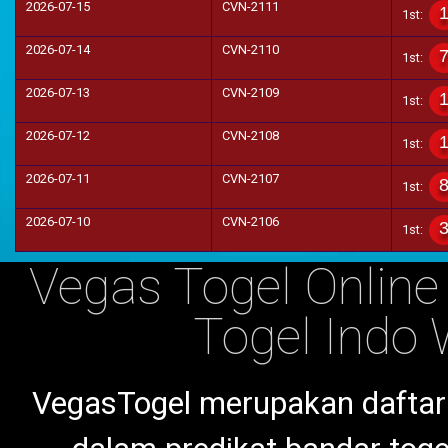
2026-07-15
CVN-2111
1st:
2026-07-14
CVN-2110
1st:
2026-07-13
CVN-2109
1st:
2026-07-12
CVN-2108
1st:
2026-07-11
CVN-2107
1st:
2026-07-10
CVN-2106
1st:
Vegas Togel Online
Togel Indo
VegasTogel merupakan daftar 