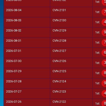
1st:
2026-08-04
CVN-2131
1st:
2026-08-03
CVN-2130
1st:
2026-08-02
CVN-2129
1st:
2026-08-01
CVN-2128
1st:
2026-07-31
CVN-2127
1st:
2026-07-30
CVN-2126
1st:
2026-07-29
CVN-2125
1st:
2026-07-28
CVN-2124
1st:
2026-07-27
CVN-2123
1st:
2026-07-26
CVN-2122
1st: