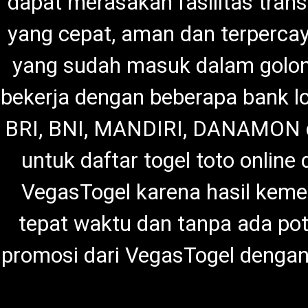
dapat merasakan fasilitas trans
yang cepat, aman dan terpercay
yang sudah masuk dalam golong
bekerja dengan beberapa bank lo
BRI, BNI, MANDIRI, DANAMON 
untuk daftar togel toto online
VegasTogel karena hasil keme
tepat waktu dan tanpa ada pot
promosi dari VegasTogel dengan 