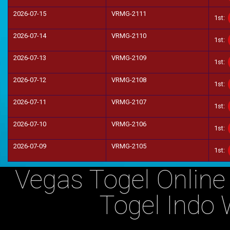
2026-07-15
VRMG-2111
1st:
2026-07-14
VRMG-2110
1st:
2026-07-13
VRMG-2109
1st:
2026-07-12
VRMG-2108
1st:
2026-07-11
VRMG-2107
1st:
2026-07-10
VRMG-2106
1st:
2026-07-09
VRMG-2105
1st:
Vegas Togel Online
Togel Indo