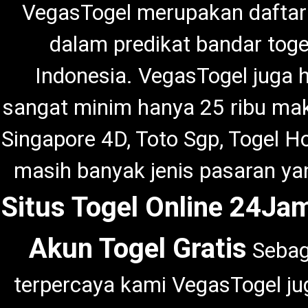
VegasTogel merupakan daftar 
dalam predikat bandar togel
Indonesia. VegasTogel juga
sangat minim hanya 25 ribu ma
Singapore 4D, Toto Sgp, Togel H
masih banyak jenis pasaran ya
Situs Togel Online 24Ja
Akun Togel Gratis
Sebaga
terpercaya kami VegasTogel jug