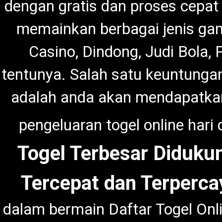
dengan gratis dan proses cepat
memainkan berbagai jenis game 
Casino, Dindong, Judi Bola,
tentunya. Salah satu keuntungan
adalah anda akan mendapatkan 
pengeluaran togel online hari
Togel Terbesar Didukun
Tercepat dan Terperca
dalam bermain Daftar Togel Onl