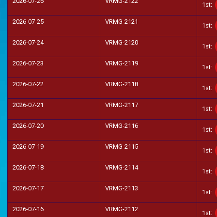
2026-07-26
VRMG-2122
1st:
2026-07-25
VRMG-2121
1st:
2026-07-24
VRMG-2120
1st:
2026-07-23
VRMG-2119
1st:
2026-07-22
VRMG-2118
1st:
2026-07-21
VRMG-2117
1st:
2026-07-20
VRMG-2116
1st:
2026-07-19
VRMG-2115
1st:
2026-07-18
VRMG-2114
1st:
2026-07-17
VRMG-2113
1st:
2026-07-16
VRMG-2112
1st: