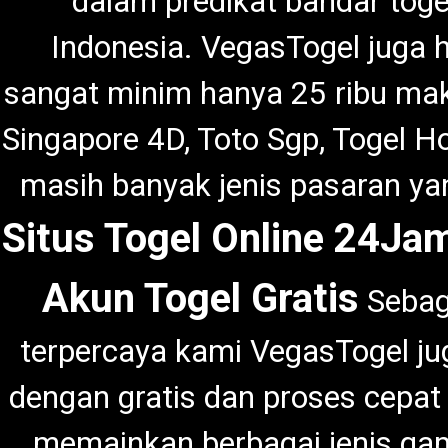
dalam predikat bandar togel
Indonesia. VegasTogel juga
sangat minim hanya 25 ribu ma
Singapore 4D, Toto Sgp, Togel H
masih banyak jenis pasaran ya
Situs Togel Online 24Ja
Akun Togel Gratis
Sebaga
terpercaya kami VegasTogel jug
dengan gratis dan proses cepat
memainkan berbagai jenis game 