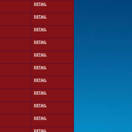
DETAIL
DETAIL
DETAIL
DETAIL
DETAIL
DETAIL
DETAIL
DETAIL
DETAIL
DETAIL
DETAIL