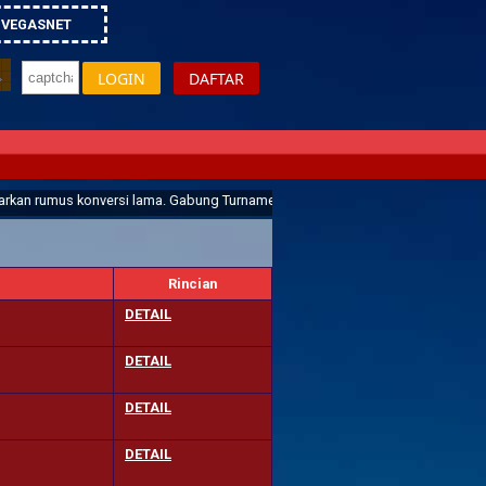
VEGASNET
LOGIN
DAFTAR
n rumus konversi lama. Gabung Turnamen Slot Gajian Heboh EKSKLUSIF dan ray
Rincian
DETAIL
DETAIL
DETAIL
DETAIL