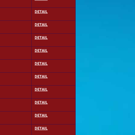
DETAIL
DETAIL
DETAIL
DETAIL
DETAIL
DETAIL
DETAIL
DETAIL
DETAIL
DETAIL