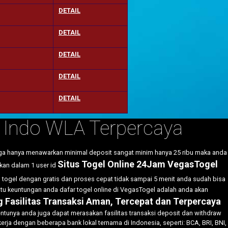
DETAIL
DETAIL
DETAIL
DETAIL
DETAIL
l Indo WLA Terpercaya
juga hanya menawarkan minimal deposit sangat minim hanya 25 ribu maka anda
Situs Togel Online 24Jam VegasTogel
kan dalam 1 user id
n togel dengan gratis dan proses cepat tidak sampai 5 menit anda sudah bisa
 satu keuntungan anda dafar togel online di VegasTogel adalah anda akan
 Fasilitas Transaksi Aman, Tercepat dan Terpercaya
tunya anda juga dapat merasakan fasilitas transaksi deposit dan withdraw
ja dengan beberapa bank lokal ternama di Indonesia, seperti: BCA, BRI, BNI,