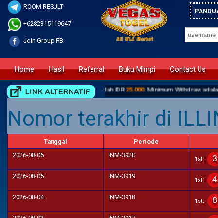
ROOM RESULT
PANDUA
+6282315119647
Join Group FB
Home
Hasil
Referral
Buku Mimpi
Contact Us
gasTogel, Minimum Deposit adalah IDR
25.000
. Minimum Withdraw adalah ID
Nomor terakhir di ILL
Tanggal
Periode
2026-08-06
INM-3920
3
1st:
2026-08-05
INM-3919
4
1st:
2026-08-04
INM-3918
8
1st:
2026-08-03
INM-3917