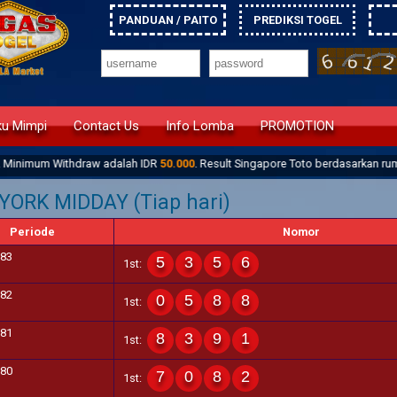
PANDUAN / PAITO
PREDIKSI TOGEL
ku Mimpi
Contact Us
Info Lomba
PROMOTION
nimum Withdraw adalah IDR
50.000
. Result Singapore Toto berdasarkan rumus 
YORK MIDDAY (Tiap hari)
Periode
Nomor
83
5
3
5
6
1st:
82
0
5
8
8
1st:
81
8
3
9
1
1st:
80
7
0
8
2
1st: