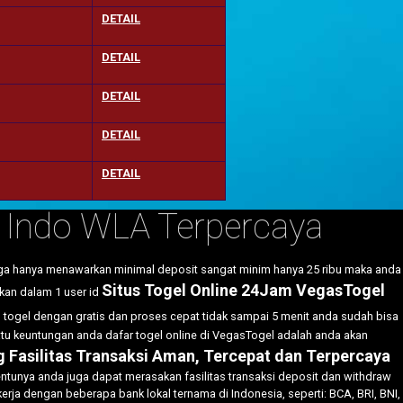
DETAIL
DETAIL
DETAIL
DETAIL
DETAIL
l Indo WLA Terpercaya
juga hanya menawarkan minimal deposit sangat minim hanya 25 ribu maka anda
Situs Togel Online 24Jam VegasTogel
kan dalam 1 user id
n togel dengan gratis dan proses cepat tidak sampai 5 menit anda sudah bisa
 satu keuntungan anda dafar togel online di VegasTogel adalah anda akan
 Fasilitas Transaksi Aman, Tercepat dan Terpercaya
tunya anda juga dapat merasakan fasilitas transaksi deposit dan withdraw
ja dengan beberapa bank lokal ternama di Indonesia, seperti: BCA, BRI, BNI,