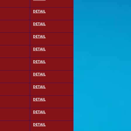
DETAIL
DETAIL
DETAIL
DETAIL
DETAIL
DETAIL
DETAIL
DETAIL
DETAIL
DETAIL