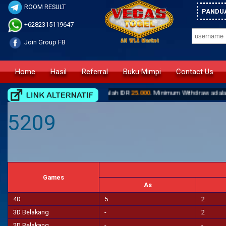
ROOM RESULT
PANDUA
+6282315119647
Join Group FB
Home
Hasil
Referral
Buku Mimpi
Contact Us
egasTogel, Minimum Deposit adalah IDR
25.000
. Minimum Withdraw adalah I
5209
Games
As
4D
5
2
3D Belakang
-
2
2D Belakang
-
-