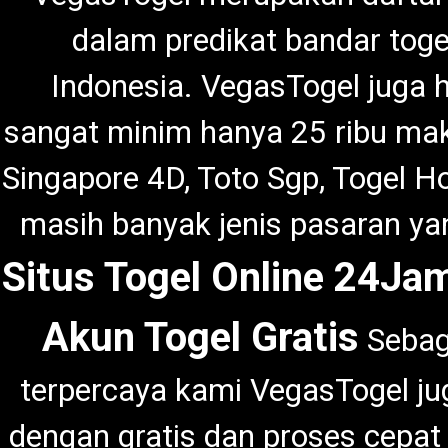
dalam predikat bandar togel
Indonesia. VegasTogel juga
sangat minim hanya 25 ribu ma
Singapore 4D, Toto Sgp, Togel H
masih banyak jenis pasaran ya
Situs Togel Online 24Ja
Akun Togel Gratis
Sebaga
terpercaya kami VegasTogel jug
dengan gratis dan proses cepat