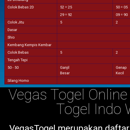
Colok Bebas 2D
52 = 25
50 = 05
29 = 92
09 = 90
Colok Jitu
5
2
Dasar
Shio
Kembang Kempis Kembar
Colok Bebas
5
2
Tengah Tepi
50 - 50
Ganjil
Genap
Besar
Kecil
Silang Homo
Vegas Togel Online
Togel Indo
VegasTogel merupakan daftar 