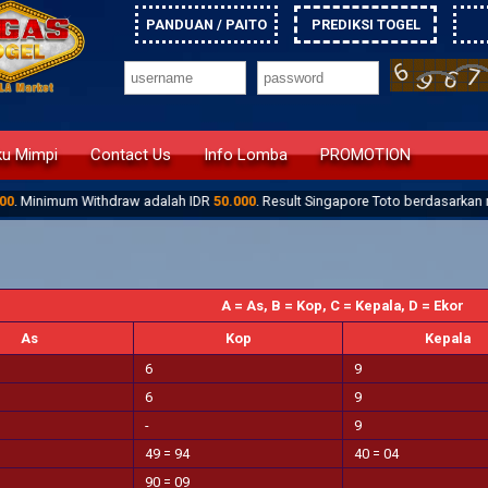
PANDUAN / PAITO
PREDIKSI TOGEL
ku Mimpi
Contact Us
Info Lomba
PROMOTION
. Minimum Withdraw adalah IDR
50.000
. Result Singapore Toto berdasarkan r
A = As, B = Kop, C = Kepala, D = Ekor
As
Kop
Kepala
6
9
6
9
-
9
49 = 94
40 = 04
90 = 09