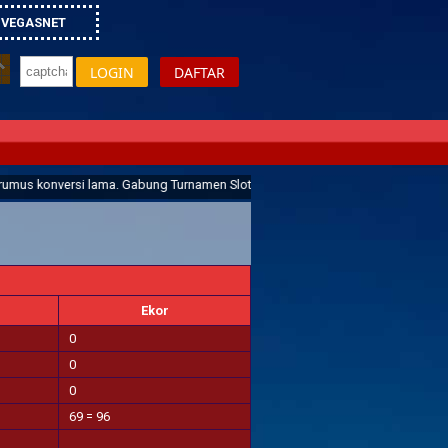
VEGASNET
LOGIN
DAFTAR
umus konversi lama. Gabung Turnamen Slot Gajian Heboh EKSKLUSIF dan rayakan
Ekor
0
0
0
69 = 96