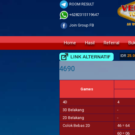
ROOM RESULT
+6282315119647
Join Group FB
Home
Hasil
Referral
Bu
Dear Member VegasTogel, Minimum Deposit adalah IDR
25.000
4690
Games
4D
4
3D Belakang
-
2D Belakang
-
Colok Bebas 2D
46 = 64
60 = 06